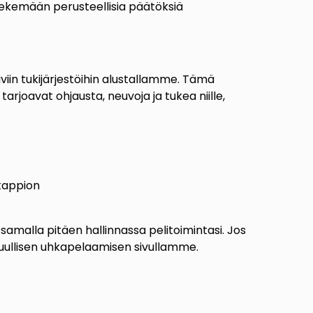
tekemään perusteellisia päätöksiä
in tukijärjestöihin alustallamme. Tämä
tarjoavat ohjausta, neuvoja ja tukea niille,
tappion
amalla pitäen hallinnassa pelitoimintasi. Jos
stuullisen uhkapelaamisen sivullamme.