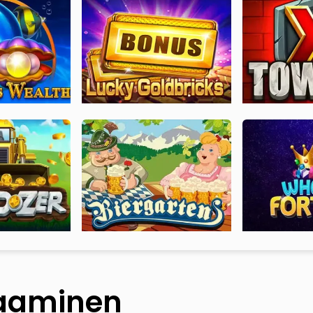
laaminen