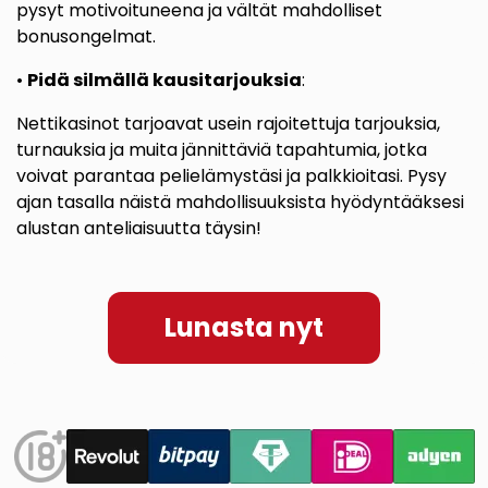
pysyt motivoituneena ja vältät mahdolliset
bonusongelmat.
•
Pidä silmällä kausitarjouksia
:
Nettikasinot tarjoavat usein rajoitettuja tarjouksia,
turnauksia ja muita jännittäviä tapahtumia, jotka
voivat parantaa pelielämystäsi ja palkkioitasi. Pysy
ajan tasalla näistä mahdollisuuksista hyödyntääksesi
alustan anteliaisuutta täysin!
Lunasta nyt