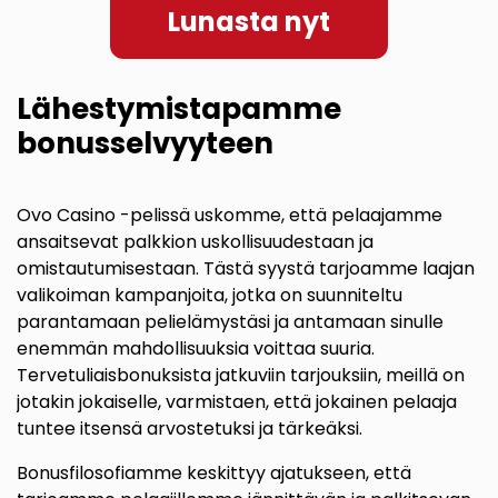
Lunasta nyt
Lähestymistapamme
bonusselvyyteen
Ovo Casino -pelissä uskomme, että pelaajamme
ansaitsevat palkkion uskollisuudestaan ja
omistautumisestaan. Tästä syystä tarjoamme laajan
valikoiman kampanjoita, jotka on suunniteltu
parantamaan pelielämystäsi ja antamaan sinulle
enemmän mahdollisuuksia voittaa suuria.
Tervetuliaisbonuksista jatkuviin tarjouksiin, meillä on
jotakin jokaiselle, varmistaen, että jokainen pelaaja
tuntee itsensä arvostetuksi ja tärkeäksi.
Bonusfilosofiamme keskittyy ajatukseen, että