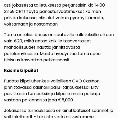
asti jokaisesta talletuksesta perjantaisin klo 14:00–
23:59 CET! Täytä panostusvaatimukset kolmen
päivän kuluessa, niin olet valmis pyöräyttämään,
voittamaan ja nostamaan.
Tämä antelias bonus on saatavilla talletuksille alkaen
vain €20, mikä antaa kaikille tasavertaiset
mahdollisuudet nauttia jännittävästä
pelielämyksestä. Muista hyödyntää tämä upea
tilaisuus kasvattaa pelikassaasi!
Kasinokilpailut
Pudota kilpailuhenkesi valloilleen OVO Casinon
jännittävässä Kasinokilpailu-tarjouksessa! Liity
päivittäisiin turnauksiin ja kilpaile muita pelaajia
vastaan palkinnoista jopa €5,000.
Jokaisessa turnauksessa on ainutlaatuiset säännöt ja
voittokriteerit - tarkista verkkosivustomme