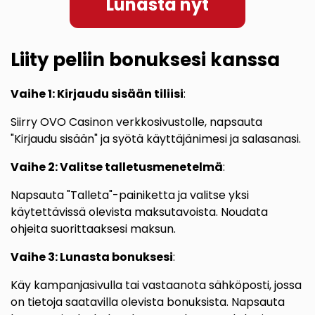
Lunasta nyt
Liity peliin bonuksesi kanssa
Vaihe 1: Kirjaudu sisään tiliisi
:
Siirry OVO Casinon verkkosivustolle, napsauta
"Kirjaudu sisään" ja syötä käyttäjänimesi ja salasanasi.
Vaihe 2: Valitse talletusmenetelmä
:
Napsauta "Talleta"-painiketta ja valitse yksi
käytettävissä olevista maksutavoista. Noudata
ohjeita suorittaaksesi maksun.
Vaihe 3: Lunasta bonuksesi
:
Käy kampanjasivulla tai vastaanota sähköposti, jossa
on tietoja saatavilla olevista bonuksista. Napsauta