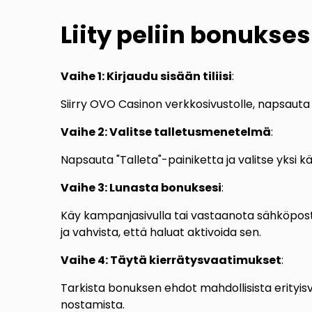
Liity peliin bonukse
Vaihe 1: Kirjaudu sisään tiliisi
:
Siirry OVO Casinon verkkosivustolle, napsauta "
Vaihe 2: Valitse talletusmenetelmä
:
Napsauta "Talleta"-painiketta ja valitse yksi 
Vaihe 3: Lunasta bonuksesi
:
Käy kampanjasivulla tai vastaanota sähköposti,
ja vahvista, että haluat aktivoida sen.
Vaihe 4: Täytä kierrätysvaatimukset
:
Tarkista bonuksen ehdot mahdollisista erityis
nostamista.