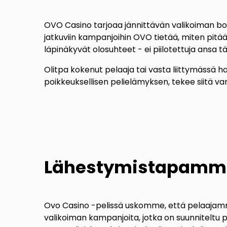
OVO Casino tarjoaa jännittävän valikoiman bonu
jatkuviin kampanjoihin OVO tietää, miten pitää a
läpinäkyvät olosuhteet - ei piilotettuja ansa t
Olitpa kokenut pelaaja tai vasta liittymässä 
poikkeuksellisen pelielämyksen, tekee siitä va
Lähestymistapamme
Ovo Casino -pelissä uskomme, että pelaajamm
valikoiman kampanjoita, jotka on suunniteltu