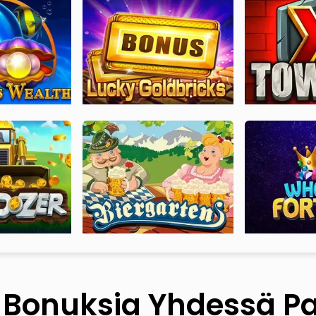
i Bonuksia Yhdessä P