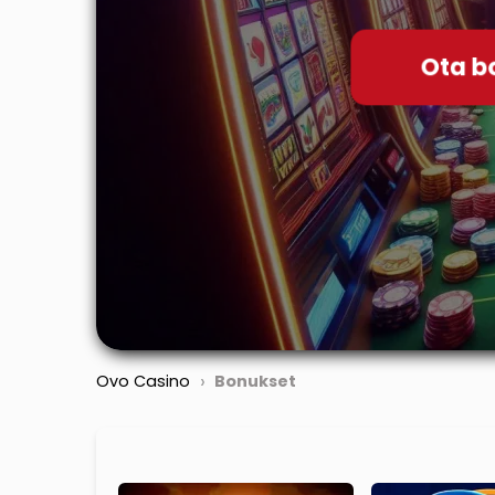
Ota b
›
Ovo Casino
Bonukset