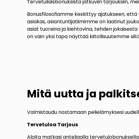
Tervetuliaisbonuksista jatkuviin tarjouksiin, me
Bonusfilosofiamme keskittyy ajatukseen, että 
asiakas, asiantuntijatiimimme on laatinut jouko
asiat tuoreina ja kiehtovina, tehden jokaisest
on vain yksi tapa näyttää kiitollisuutemme sii
Mitä uutta ja palkit
Valmistaudu nostamaan pelielämyksesi uudelle
Tervetuloa Tarjous
Aloita matkasi anteliaalla tervetulobonuksella