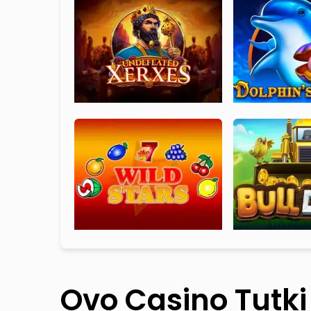
Ovo Casino Tutk