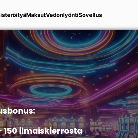
isteröityä
Maksut
Vedonlyönti
Sovellus
tusbonus:
 150 ilmaiskierrosta