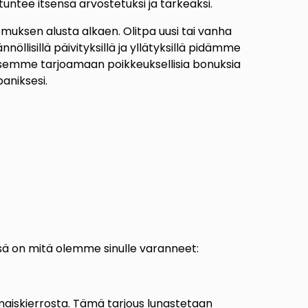
 tuntee itsensä arvostetuksi ja tärkeäksi.
muksen alusta alkaen. Olitpa uusi tai vanha
öllisillä päivityksillä ja yllätyksillä pidämme
umisemme tarjoamaan poikkeuksellisia bonuksia
aniksesi.
sä on mitä olemme sinulle varanneet:
Ilmaiskierrosta. Tämä tarjous lunastetaan